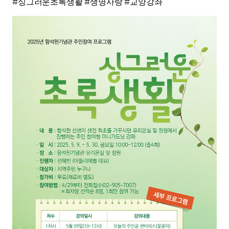
#
#
#
싱그러운초록생활
생명사랑
교양강좌