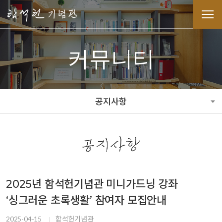
커뮤니티
공지사항
2025년 함석헌기념관 미니가드닝 강좌
‘싱그러운 초록생활’ 참여자 모집안내
2025-04-15
함석헌기념관