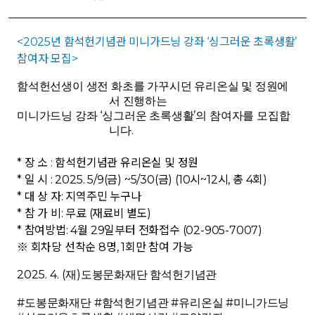
<
2025
년 함석헌기념관 미니가드닝 강좌
‘
싱그러운 초록생활
’
참여자 모집
>
함석헌선생이 생전 화초를 가꾸시던 유리온실 및 정원에
서 진행하는
‘
’
미니가드닝 강좌
싱그러운 초록생활
의 참여자를 모집합
.
니다
*
장 소
:
함석헌기념관 유리온실 및 정원
*
일 시
:
2025. 5/9(
금
) ~5/30(
금
) (10
시
~12
시
,
총
4
회
)
*
대 상 자
:
지역주민 누구나
*
참 가 비
:
무료
(
재료비 별도
)
*
참여방법
: 4
월
29
일부터 전화접수
(02-905-7007)
※
회차당 선착순
8
명
, 1
회만 참여 가능
2025. 4. (
)
재
도봉문화재단 함석헌기념관
#
#
#
#
도봉문화재단
함석헌기념관
유리온실
미니가드닝