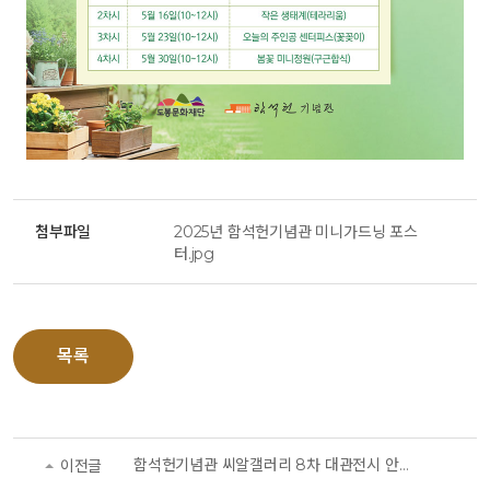
첨부파일
2025년 함석헌기념관 미니가드닝 포스
터.jpg
목록
함석헌기념관 씨알갤러리 8차 대관전시 안내
이전글