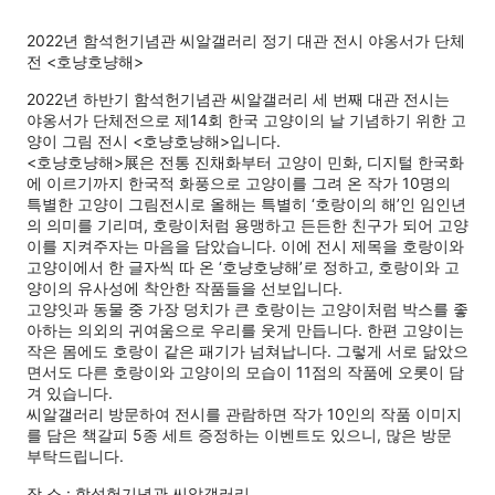
2022년 함석헌기념관 씨알갤러리 정기 대관 전시 야옹서가 단체
전 <호냥호냥해>
2022년 하반기 함석헌기념관 씨알갤러리 세 번째 대관 전시는
야옹서가 단체전으로 제14회 한국 고양이의 날 기념하기 위한 고
양이 그림 전시 <호냥호냥해>입니다.
<호냥호냥해>展은 전통 진채화부터 고양이 민화, 디지털 한국화
에 이르기까지 한국적 화풍으로 고양이를 그려 온 작가 10명의
특별한 고양이 그림전시로 올해는 특별히 ‘호랑이의 해’인 임인년
의 의미를 기리며, 호랑이처럼 용맹하고 든든한 친구가 되어 고양
이를 지켜주자는 마음을 담았습니다. 이에 전시 제목을 호랑이와
고양이에서 한 글자씩 따 온 ‘호냥호냥해’로 정하고, 호랑이와 고
양이의 유사성에 착안한 작품들을 선보입니다.
고양잇과 동물 중 가장 덩치가 큰 호랑이는 고양이처럼 박스를 좋
아하는 의외의 귀여움으로 우리를 웃게 만듭니다. 한편 고양이는
작은 몸에도 호랑이 같은 패기가 넘쳐납니다. 그렇게 서로 닮았으
면서도 다른 호랑이와 고양이의 모습이 11점의 작품에 오롯이 담
겨 있습니다.
씨알갤러리 방문하여 전시를 관람하면 작가 10인의 작품 이미지
를 담은 책갈피 5종 세트 증정하는 이벤트도 있으니, 많은 방문
부탁드립니다.
장 소 : 함석헌기념관 씨알갤러리