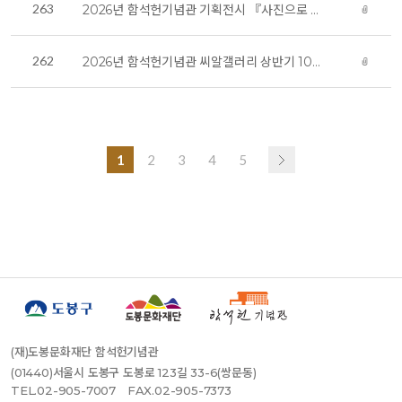
263
2026년 함석헌기념관 기획전시 『사진으로 만나는 함석헌』
262
2026년 함석헌기념관 씨알갤러리 상반기 10차 대관 전시 안내
1
2
3
4
5
(재)도봉문화재단 함석헌기념관
(01440)서울시 도봉구 도봉로 123길 33-6(쌍문동)
TEL.02-905-7007
FAX.02-905-7373