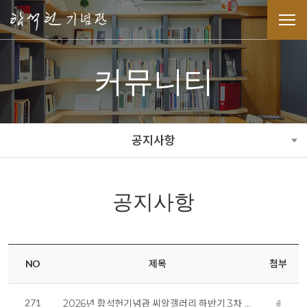
커뮤니티
공지사항
공지사항
NO
제목
첨부
271
2026년 함석헌기념관 씨알갤러리 하반기 3차 대관 전시 안내